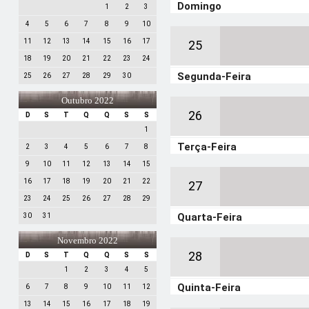
Domingo
1
2
3
4
5
6
7
8
9
10
11
12
13
14
15
16
17
25
18
19
20
21
22
23
24
Segunda-Feira
25
26
27
28
29
30
Outubro 2022
26
D
S
T
Q
Q
S
S
1
Terça-Feira
2
3
4
5
6
7
8
9
10
11
12
13
14
15
16
17
18
19
20
21
22
27
23
24
25
26
27
28
29
Quarta-Feira
30
31
Novembro 2022
28
D
S
T
Q
Q
S
S
1
2
3
4
5
Quinta-Feira
6
7
8
9
10
11
12
13
14
15
16
17
18
19