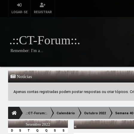
LOGAR-SE
REGISTRAR
.::CT-Forum::.
Remember: I'm a...
Notícias
Apenas contas registradas podem postar respostas ou criar tópicos. Crie
.::CT-Forum::.
Calendário
Outubro 2022
Semana 40
Setembro 2022
«
D
S
T
Q
Q
S
S