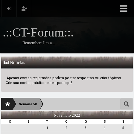
.::CT-Forum::.
Remember: I'm a...
Notícias
Apenas contas registradas podem postar respostas ou criar tópicos.
Crie sua conta gratuitamente e participe!
Semana 50
Novembro 2022
D
S
T
Q
Q
S
S
1
2
3
4
5