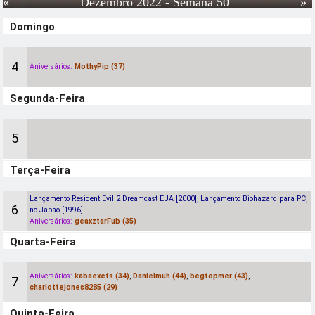
«
Dezembro 2022
- Semana 50
»
Domingo
4
Aniversários:
MothyPip (37)
Segunda-Feira
5
Terça-Feira
Lançamento Resident Evil 2 Dreamcast EUA [2000], Lançamento Biohazard para PC,
6
no Japão [1996]
Aniversários:
geaxztarFub (35)
Quarta-Feira
Aniversários:
kabaexefs (34)
,
Danielmuh (44)
,
begtopmer (43)
,
7
charlottejones8285 (29)
Quinta-Feira