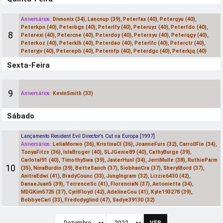
Aniversários:
Divnonix (34)
,
Lancnup (39)
,
Peterfax (40)
,
Peterqyu (40)
,
Peterkpn (40)
,
Peterbgs (40)
,
Peterlfy (40)
,
Peteruyz (40)
,
Peterfdo (40)
,
8
Peterexi (40)
,
Petercne (40)
,
Peterdoy (40)
,
Petersyu (40)
,
Peterqgy (40)
,
Peterkoz (40)
,
Peterklh (40)
,
Peterdao (40)
,
Peterlfc (40)
,
Peterctr (40)
,
Peteryjv (40)
,
Peterepb (40)
,
Peternfp (40)
,
Peterdgc (40)
,
Peterkjq (40)
Sexta-Feira
9
Aniversários:
KevinSmith (33)
Sábado
Lançamento Resident Evil Director's Cut na Europa [1997]
Aniversários:
LeliaMorwo (36)
,
KristinaCl (36)
,
JoanneFurs (32)
,
CarrollFie (34)
,
TonyaFitzs (36)
,
IslaBroger (40)
,
SLJGenie89 (40)
,
CathyBurge (39)
,
CarlotaI91 (40)
,
TimothySwa (39)
,
JavierHunl (34)
,
JerriMulle (38)
,
RuthieParm
10
(35)
,
NinaBurdin (39)
,
BetteSanch (37)
,
SiobhanCra (37)
,
SherylBord (37)
,
AnitraEdwi (41)
,
BradyCounc (33)
,
JungIngram (32)
,
Lizzie6430 (42)
,
DanaeJuan5 (39)
,
TerrenceSc (41)
,
FlorenciaN (37)
,
Antonietta (34)
,
MDGKim5725 (37)
,
CyrilFloyd (42)
,
AdelineCou (41)
,
Kyle193278 (39)
,
BobbyeCarl (33)
,
Fredсdyglind (47)
,
Sadye39130 (32)