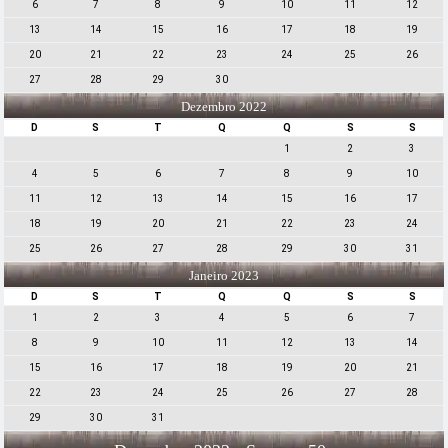
6
7
8
9
10
11
12
13
14
15
16
17
18
19
20
21
22
23
24
25
26
27
28
29
30
Dezembro 2022
D
S
T
Q
Q
S
S
1
2
3
4
5
6
7
8
9
10
11
12
13
14
15
16
17
18
19
20
21
22
23
24
25
26
27
28
29
30
31
Janeiro 2023
D
S
T
Q
Q
S
S
1
2
3
4
5
6
7
8
9
10
11
12
13
14
15
16
17
18
19
20
21
22
23
24
25
26
27
28
29
30
31