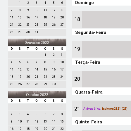
Domingo
1
2
3
4
5
6
7
8
9
10
11
12
13
14
15
16
17
18
19
20
18
21
22
23
24
25
26
27
Segunda-Feira
28
29
30
31
Setembro 2022
19
D
S
T
Q
Q
S
S
1
2
3
Terça-Feira
4
5
6
7
8
9
10
11
12
13
14
15
16
17
18
19
20
21
22
23
24
20
25
26
27
28
29
30
Quarta-Feira
Outubro 2022
D
S
T
Q
Q
S
S
1
21
Aniversários:
jackson2121 (23)
2
3
4
5
6
7
8
Quinta-Feira
9
10
11
12
13
14
15
16
17
18
19
20
21
22