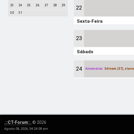
23
24
25
26
27
28
29
22
30
31
Sexta-Feira
23
Sábado
24
Aniversários:
3dteam (37)
,
stars
.::CT-Forum::.
© 2026
Agosto 08, 2026, 04:24:08 am