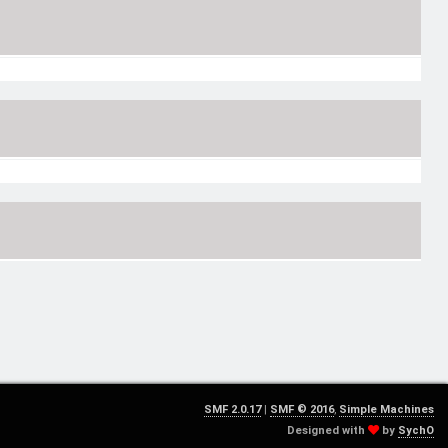
SMF 2.0.17
|
SMF © 2016
,
Simple Machines
Designed with
by
SychO