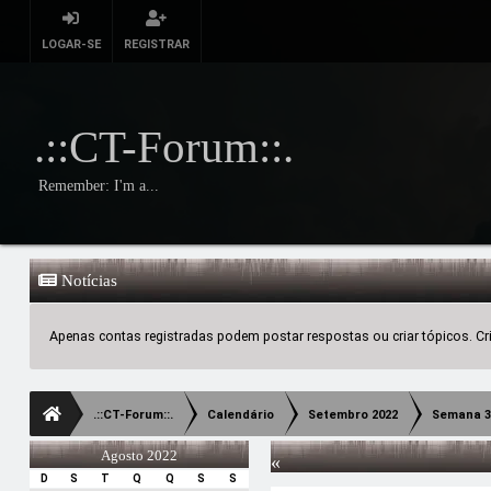
LOGAR-SE
REGISTRAR
.::CT-Forum::.
Remember: I'm a...
Notícias
Apenas contas registradas podem postar respostas ou criar tópicos. Crie
.::CT-Forum::.
Calendário
Setembro 2022
Semana 3
Agosto 2022
«
D
S
T
Q
Q
S
S