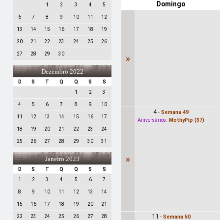
Domingo
1
2
3
4
5
6
7
8
9
10
11
12
13
14
15
16
17
18
19
20
21
22
23
24
25
26
27
28
29
30
»
Dezembro 2022
D
S
T
Q
Q
S
S
1
2
3
4
5
6
7
8
9
10
4
-
Semana 49
11
12
13
14
15
16
17
Aniversários:
MothyPip (37)
18
19
20
21
22
23
24
25
26
27
28
29
30
31
»
Janeiro 2023
D
S
T
Q
Q
S
S
1
2
3
4
5
6
7
8
9
10
11
12
13
14
15
16
17
18
19
20
21
11
22
23
24
25
26
27
28
-
Semana 50