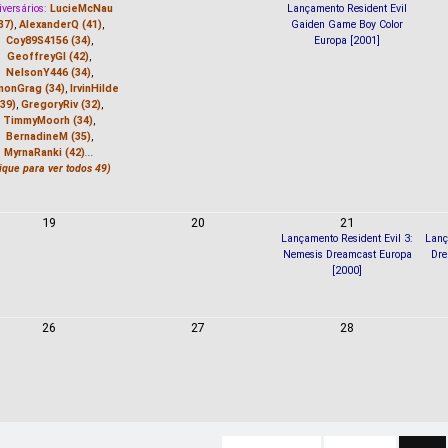
versários:
LucieMcNau
Lançamento Resident Evil
37)
,
AlexanderQ (41)
,
Gaiden Game Boy Color
Coy89S4156 (34)
,
Europa [2001]
GeoffreyGl (42)
,
NelsonY446 (34)
,
nonGrag (34)
,
IrvinHilde
(39)
,
GregoryRiv (32)
,
TimmyMoorh (34)
,
BernadineM (35)
,
MyrnaRanki (42)
...
lique para ver todos 49)
19
20
21
Lançamento Resident Evil 3:
Lanç
Nemesis Dreamcast Europa
Dre
[2000]
26
27
28