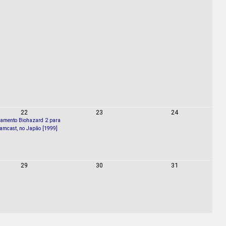
22
23
24
amento Biohazard 2 para
amcast, no Japão [1999]
29
30
31