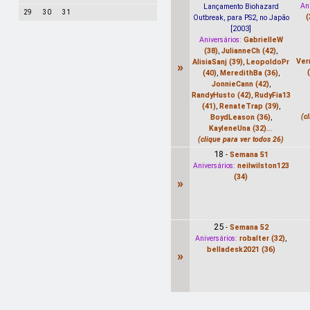
Ani
Lançamento Biohazard
29
30
31
(
Outbreak, para PS2, no Japão
[2003]
Aniversários:
GabrielleW
(38)
,
JulianneCh (42)
,
Ver
AlisiaSanj (39)
,
LeopoldoPr
»
(40)
,
MeredithBa (36)
,
JonnieCann (42)
,
RandyHusto (42)
,
RudyFia13
(41)
,
RenateTrap (39)
,
(c
BoydLeason (36)
,
KayleneUna (32)
...
(clique para ver todos 26)
18
-
Semana 51
Aniversários:
neilwilston123
(34)
»
25
-
Semana 52
Aniversários:
robalter (32)
,
belladesk2021 (36)
»