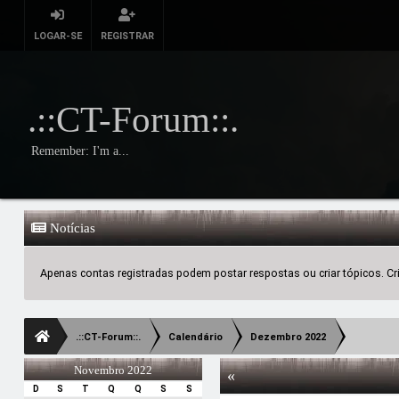
LOGAR-SE
REGISTRAR
.::CT-Forum::.
Remember: I'm a...
Notícias
Apenas contas registradas podem postar respostas ou criar tópicos. Crie
.::CT-Forum::.
Calendário
Dezembro 2022
Novembro 2022
«
D
S
T
Q
Q
S
S