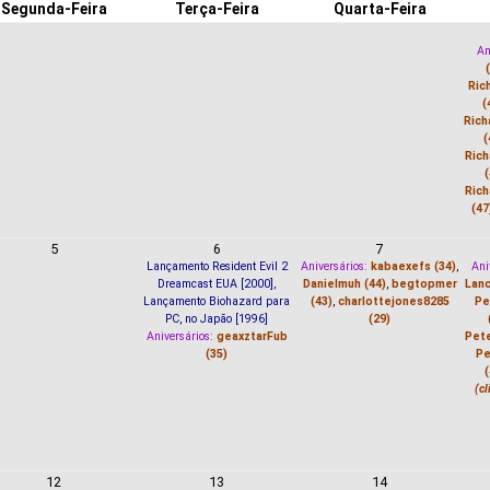
Segunda-Feira
Terça-Feira
Quarta-Feira
An
Ric
(
Rich
(
Rich
(
Rich
(47
5
6
7
Lançamento Resident Evil 2
Aniversários:
kabaexefs (34)
,
Ani
Dreamcast EUA [2000],
Danielmuh (44)
,
begtopmer
Lanc
Lançamento Biohazard para
(43)
,
charlottejones8285
Pe
PC, no Japão [1996]
(29)
Aniversários:
geaxztarFub
Pete
(35)
Pe
(c
12
13
14