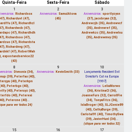
Quinta-Feira
Sexta-Feira
Sábado
1
2
3
iversários:
Richardsox
Aniversários:
SamulAtova
Aniversários:
sportlyzysn
(47)
,
Richarduvt (47)
,
(45)
(37)
,
jacobryan (32)
,
hardffu (47)
,
Richardhzl
Andrewzjb (35)
,
Andrewvcf
47)
,
Richardwcb (47)
,
(35)
,
Andrewref (35)
,
ardapc (47)
,
Richardhdh
Andrewkzc (35)
,
Andrewlsu
47)
,
Richardsoo (47)
,
(35)
,
Andrewmvy (35)
ardzuo (47)
,
Richardsta
47)
,
Richardnvg (47)
,
ardnkf (47)
,
RobertWah
)
,
expostandservice22
(43)
8
9
10
versários:
Divnonix (34)
,
Aniversários:
KevinSmith (33)
Lançamento Resident Evil
nup (39)
,
Peterfax (40)
,
Director's Cut na Europa
terqyu (40)
,
Peterkpn
[1997]
(40)
,
Peterbgs (40)
,
Aniversários:
LeliaMorwo
rlfy (40)
,
Peteruyz (40)
,
(36)
,
KristinaCl (36)
,
terfdo (40)
,
Peterexi
JoanneFurs (32)
,
CarrollFie
(40)
,
Petercne (40)
...
(34)
,
TonyaFitzs (36)
,
lique para ver todos 24)
IslaBroger (40)
,
SLJGenie89
(40)
,
CathyBurge (39)
,
CarlotaI91 (40)
,
TimothySwa
(39)
,
JavierHunl (34)
...
(clique para ver todos 32)
15
16
17