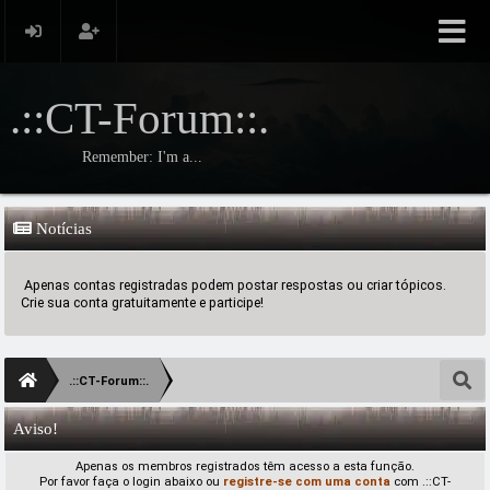
.::CT-Forum::.
Remember: I'm a...
Notícias
Apenas contas registradas podem postar respostas ou criar tópicos.
Crie sua conta gratuitamente e participe!
.::CT-Forum::.
Aviso!
Apenas os membros registrados têm acesso a esta função.
Por favor faça o login abaixo ou
registre-se com uma conta
com .::CT-