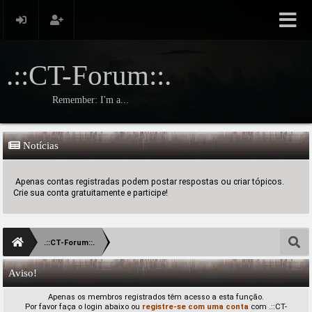
.::CT-Forum::.
Remember: I'm a...
Notícias
Apenas contas registradas podem postar respostas ou criar tópicos.
Crie sua conta gratuitamente e participe!
.::CT-Forum::.
Aviso!
Apenas os membros registrados têm acesso a esta função.
Por favor faça o login abaixo ou
registre-se com uma conta
com .::CT-