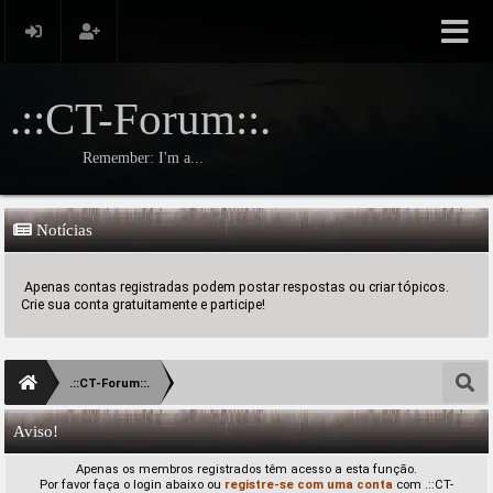
.::CT-Forum::.
Remember: I'm a...
Notícias
Apenas contas registradas podem postar respostas ou criar tópicos.
Crie sua conta gratuitamente e participe!
.::CT-Forum::.
Aviso!
Apenas os membros registrados têm acesso a esta função.
Por favor faça o login abaixo ou
registre-se com uma conta
com .::CT-