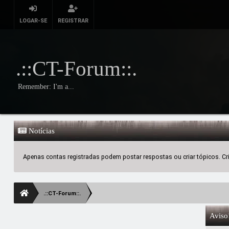
LOGAR-SE
REGISTRAR
.::CT-Forum::.
Remember: I'm a...
Notícias
Apenas contas registradas podem postar respostas ou criar tópicos. Crie
.::CT-Forum::.
Aviso