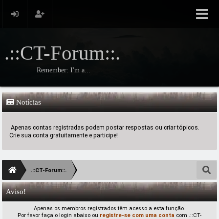
.::CT-Forum::.
Remember: I'm a...
Notícias
Apenas contas registradas podem postar respostas ou criar tópicos.
Crie sua conta gratuitamente e participe!
.::CT-Forum::.
Aviso!
Apenas os membros registrados têm acesso a esta função.
Por favor faça o login abaixo ou
registre-se com uma conta
com .::CT-