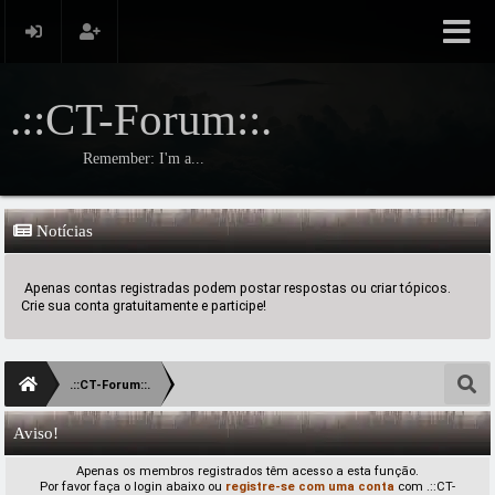
.::CT-Forum::.
Remember: I'm a...
Notícias
Apenas contas registradas podem postar respostas ou criar tópicos.
Crie sua conta gratuitamente e participe!
.::CT-Forum::.
Aviso!
Apenas os membros registrados têm acesso a esta função.
Por favor faça o login abaixo ou
registre-se com uma conta
com .::CT-