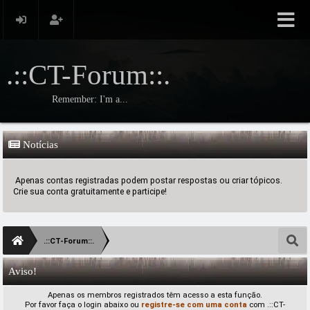
.::CT-Forum::.
Remember: I'm a...
Notícias
Apenas contas registradas podem postar respostas ou criar tópicos.
Crie sua conta gratuitamente e participe!
.::CT-Forum::.
Aviso!
Apenas os membros registrados têm acesso a esta função.
Por favor faça o login abaixo ou
registre-se com uma conta
com .::CT-