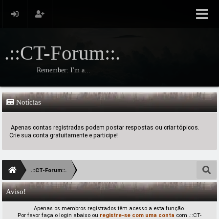
.::CT-Forum::.
Remember: I'm a...
Notícias
Apenas contas registradas podem postar respostas ou criar tópicos.
Crie sua conta gratuitamente e participe!
.::CT-Forum::.
Aviso!
Apenas os membros registrados têm acesso a esta função.
Por favor faça o login abaixo ou
registre-se com uma conta
com .::CT-