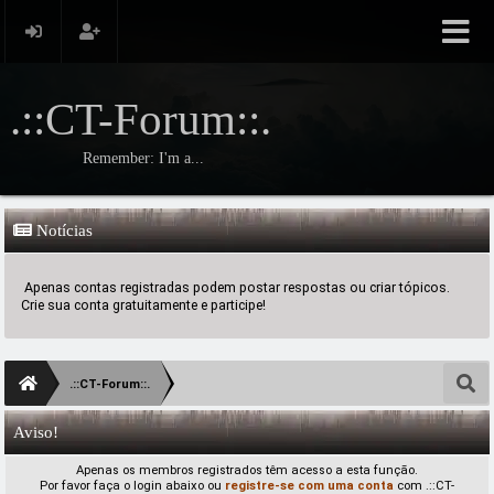
.::CT-Forum::.
Remember: I'm a...
Notícias
Apenas contas registradas podem postar respostas ou criar tópicos.
Crie sua conta gratuitamente e participe!
.::CT-Forum::.
Aviso!
Apenas os membros registrados têm acesso a esta função.
Por favor faça o login abaixo ou
registre-se com uma conta
com .::CT-