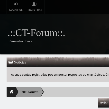
LOGAR-SE
REGISTRAR
.::CT-Forum::.
Remember: I'm a...
Notícias
Apenas contas registradas podem postar respostas ou criar tópicos. Crie
.::CT-Forum::.
Aviso