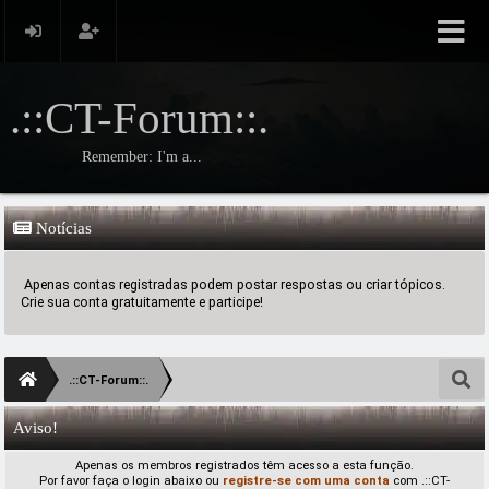
.::CT-Forum::.
Remember: I'm a...
Notícias
Apenas contas registradas podem postar respostas ou criar tópicos.
Crie sua conta gratuitamente e participe!
.::CT-Forum::.
Aviso!
Apenas os membros registrados têm acesso a esta função.
Por favor faça o login abaixo ou
registre-se com uma conta
com .::CT-