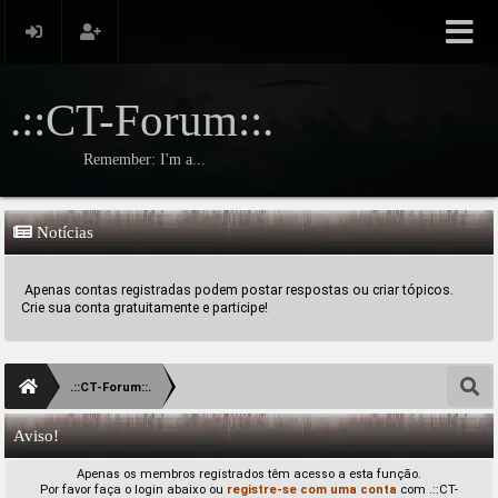
.::CT-Forum::.
Remember: I'm a...
Notícias
Apenas contas registradas podem postar respostas ou criar tópicos.
Crie sua conta gratuitamente e participe!
.::CT-Forum::.
Aviso!
Apenas os membros registrados têm acesso a esta função.
Por favor faça o login abaixo ou
registre-se com uma conta
com .::CT-