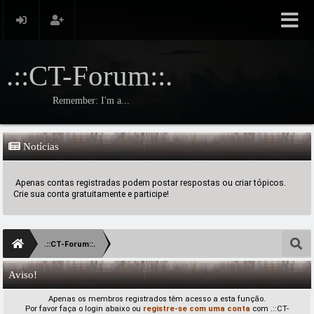
.::CT-Forum::.
Remember: I'm a...
Notícias
Apenas contas registradas podem postar respostas ou criar tópicos.
Crie sua conta gratuitamente e participe!
.::CT-Forum::.
Aviso!
Apenas os membros registrados têm acesso a esta função.
Por favor faça o login abaixo ou
registre-se com uma conta
com .::CT-