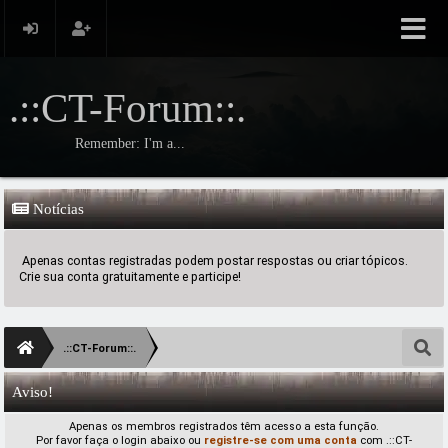
.::CT-Forum::.
Remember: I'm a...
Notícias
Apenas contas registradas podem postar respostas ou criar tópicos.
Crie sua conta gratuitamente e participe!
.::CT-Forum::.
Aviso!
Apenas os membros registrados têm acesso a esta função.
Por favor faça o login abaixo ou
registre-se com uma conta
com .::CT-