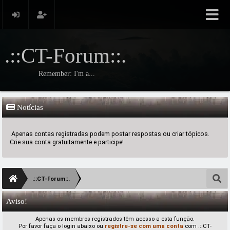
.::CT-Forum::.
Remember: I'm a...
Notícias
Apenas contas registradas podem postar respostas ou criar tópicos.
Crie sua conta gratuitamente e participe!
.::CT-Forum::.
Aviso!
Apenas os membros registrados têm acesso a esta função.
Por favor faça o login abaixo ou
registre-se com uma conta
com .::CT-