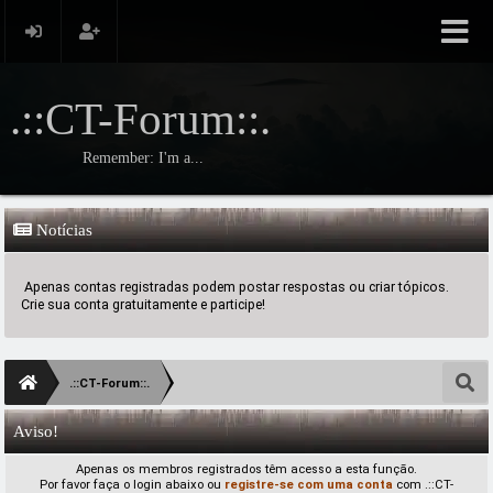
.::CT-Forum::.
Remember: I'm a...
Notícias
Apenas contas registradas podem postar respostas ou criar tópicos.
Crie sua conta gratuitamente e participe!
.::CT-Forum::.
Aviso!
Apenas os membros registrados têm acesso a esta função.
Por favor faça o login abaixo ou
registre-se com uma conta
com .::CT-