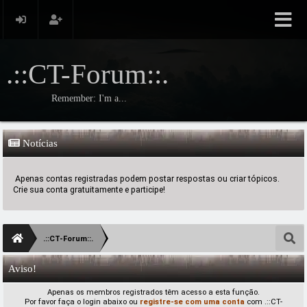
.::CT-Forum::.
Remember: I'm a...
Notícias
Apenas contas registradas podem postar respostas ou criar tópicos.
Crie sua conta gratuitamente e participe!
.::CT-Forum::.
Aviso!
Apenas os membros registrados têm acesso a esta função.
Por favor faça o login abaixo ou
registre-se com uma conta
com .::CT-