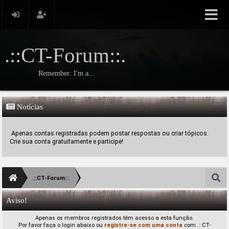
.::CT-Forum::.
Remember: I'm a...
Notícias
Apenas contas registradas podem postar respostas ou criar tópicos.
Crie sua conta gratuitamente e participe!
.::CT-Forum::.
Aviso!
Apenas os membros registrados têm acesso a esta função.
Por favor faça o login abaixo ou
registre-se com uma conta
com .::CT-