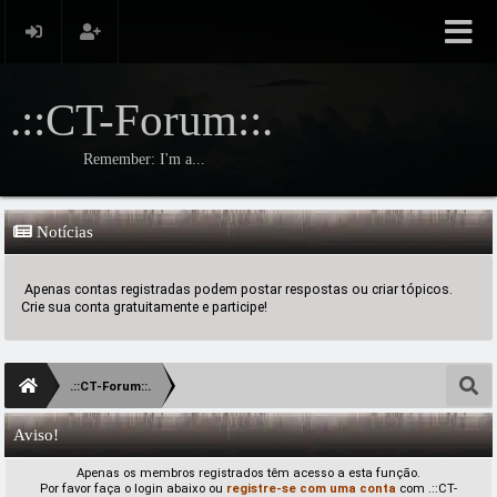
.::CT-Forum::.
Remember: I'm a...
Notícias
Apenas contas registradas podem postar respostas ou criar tópicos.
Crie sua conta gratuitamente e participe!
.::CT-Forum::.
Aviso!
Apenas os membros registrados têm acesso a esta função.
Por favor faça o login abaixo ou
registre-se com uma conta
com .::CT-