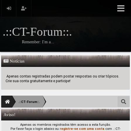
.::CT-Forum::.
Remember: I'm a...
Notícias
Apenas contas registradas podem postar respostas ou criar tópicos.
Crie sua conta gratuitamente e participe!
.::CT-Forum::.
Aviso!
Apenas os membros registrados têm acesso a esta função.
Por favor faça o login abaixo ou
registre-se com uma conta
com .::CT-