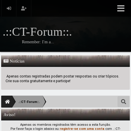
.::CT-Forum::.
Remember: I'm a...
Notícias
Apenas contas registradas podem postar respostas ou criar tópicos.
Crie sua conta gratuitamente e participe!
.::CT-Forum::.
Aviso!
Apenas os membros registrados têm acesso a esta função.
Por favor faça o login abaixo ou
registre-se com uma conta
com .::CT-