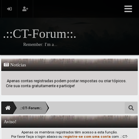
.::CT-Forum::.
Remember: I'm a...
Notícias
Apenas contas registradas podem postar respostas ou criar tópicos.
Crie sua conta gratuitamente e participe!
.::CT-Forum::.
Aviso!
Apenas os membros registrados têm acesso a esta função.
Por favor faça o login abaixo ou
registre-se com uma conta
com .::CT-