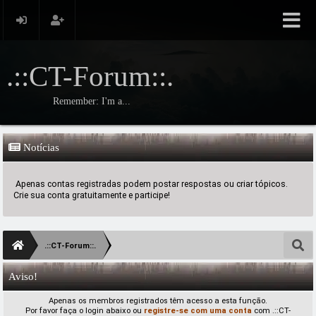
.::CT-Forum::.
Remember: I'm a...
Notícias
Apenas contas registradas podem postar respostas ou criar tópicos.
Crie sua conta gratuitamente e participe!
.::CT-Forum::.
Aviso!
Apenas os membros registrados têm acesso a esta função.
Por favor faça o login abaixo ou
registre-se com uma conta
com .::CT-