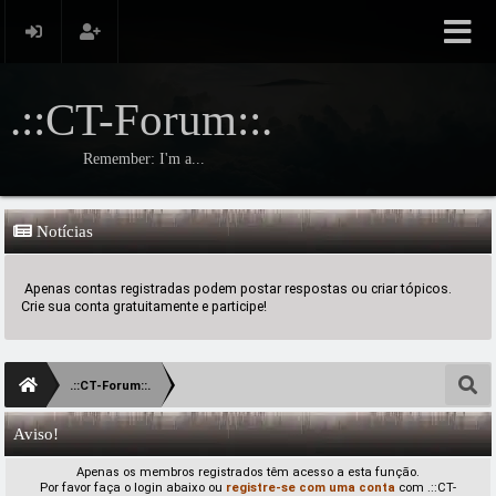
.::CT-Forum::.
Remember: I'm a...
Notícias
Apenas contas registradas podem postar respostas ou criar tópicos.
Crie sua conta gratuitamente e participe!
.::CT-Forum::.
Aviso!
Apenas os membros registrados têm acesso a esta função.
Por favor faça o login abaixo ou
registre-se com uma conta
com .::CT-