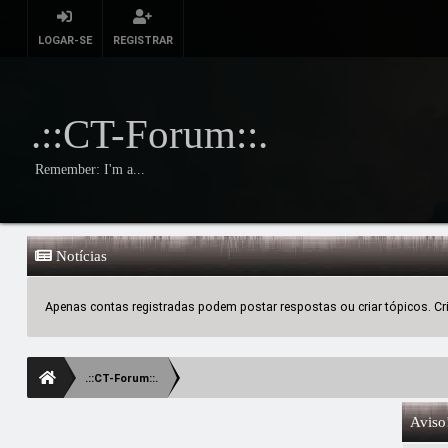
LOGAR-SE
REGISTRAR
.::CT-Forum::.
Remember: I'm a...
Notícias
Apenas contas registradas podem postar respostas ou criar tópicos. Crie
.::CT-Forum::.
Aviso