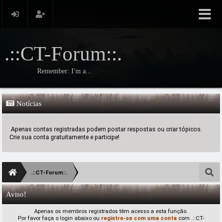
.::CT-Forum::.
Remember: I'm a...
Notícias
Apenas contas registradas podem postar respostas ou criar tópicos.
Crie sua conta gratuitamente e participe!
.::CT-Forum::.
Aviso!
Apenas os membros registrados têm acesso a esta função.
Por favor faça o login abaixo ou
registre-se com uma conta
com .::CT-