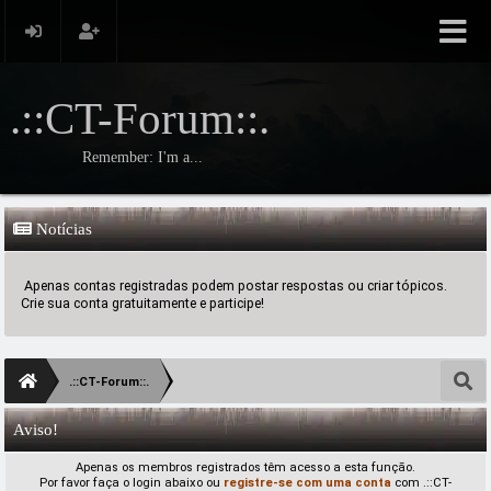
.::CT-Forum::.
Remember: I'm a...
Notícias
Apenas contas registradas podem postar respostas ou criar tópicos.
Crie sua conta gratuitamente e participe!
.::CT-Forum::.
Aviso!
Apenas os membros registrados têm acesso a esta função.
Por favor faça o login abaixo ou
registre-se com uma conta
com .::CT-