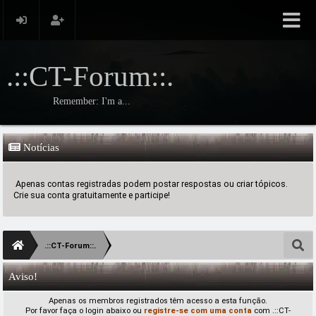
.::CT-Forum::.
Remember: I'm a...
Notícias
Apenas contas registradas podem postar respostas ou criar tópicos.
Crie sua conta gratuitamente e participe!
.::CT-Forum::.
Aviso!
Apenas os membros registrados têm acesso a esta função.
Por favor faça o login abaixo ou
registre-se com uma conta
com .::CT-