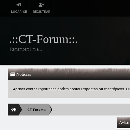
LOGAR-SE
REGISTRAR
.::CT-Forum::.
Remember: I'm a...
Notícias
Apenas contas registradas podem postar respostas ou criar tópicos. Crie
.::CT-Forum::.
Aviso