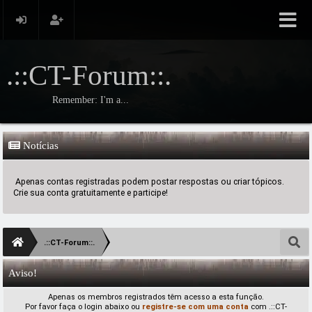
.::CT-Forum::.
Remember: I'm a...
Notícias
Apenas contas registradas podem postar respostas ou criar tópicos.
Crie sua conta gratuitamente e participe!
.::CT-Forum::.
Aviso!
Apenas os membros registrados têm acesso a esta função.
Por favor faça o login abaixo ou
registre-se com uma conta
com .::CT-