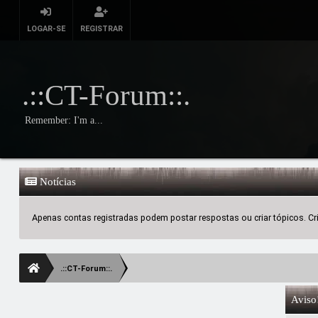
LOGAR-SE
REGISTRAR
.::CT-Forum::.
Remember: I'm a...
Notícias
Apenas contas registradas podem postar respostas ou criar tópicos. Crie
.::CT-Forum::.
Aviso