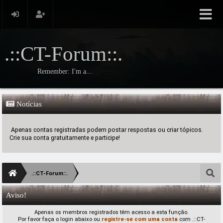
.::CT-Forum::.
Remember: I'm a...
Notícias
Apenas contas registradas podem postar respostas ou criar tópicos.
Crie sua conta gratuitamente e participe!
.::CT-Forum::.
Aviso!
Apenas os membros registrados têm acesso a esta função.
Por favor faça o login abaixo ou
registre-se com uma conta
com .::CT-