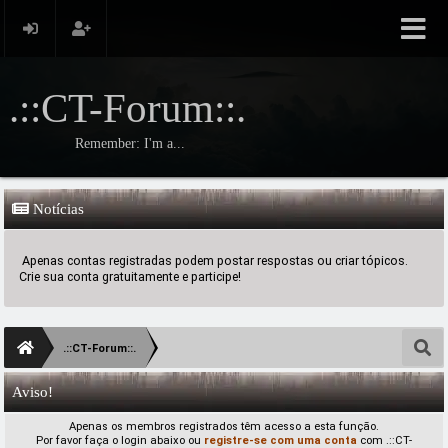
.::CT-Forum::.
Remember: I'm a...
Notícias
Apenas contas registradas podem postar respostas ou criar tópicos.
Crie sua conta gratuitamente e participe!
.::CT-Forum::.
Aviso!
Apenas os membros registrados têm acesso a esta função.
Por favor faça o login abaixo ou
registre-se com uma conta
com .::CT-