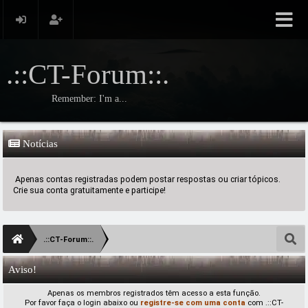
.::CT-Forum::.
Remember: I'm a...
Notícias
Apenas contas registradas podem postar respostas ou criar tópicos.
Crie sua conta gratuitamente e participe!
.::CT-Forum::.
Aviso!
Apenas os membros registrados têm acesso a esta função.
Por favor faça o login abaixo ou
registre-se com uma conta
com .::CT-