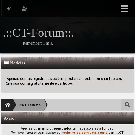
.::CT-Forum::.
Remember: I'm a...
Notícias
Apenas contas registradas podem postar respostas ou criar tópicos.
Crie sua conta gratuitamente e participe!
.::CT-Forum::.
Aviso!
Apenas os membros registrados têm acesso a esta função.
Por favor faça o login abaixo ou
registre-se com uma conta
com .::CT-