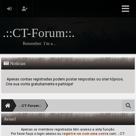
.::CT-Forum::.
Remember: I'm a...
Notícias
Apenas contas registradas podem postar respostas ou criar tópicos.
Crie sua conta gratuitamente e participe!
.::CT-Forum::.
Aviso!
Apenas os membros registrados têm acesso a esta função.
Por favor faça o login abaixo ou
registre-se com uma conta
com .::CT-