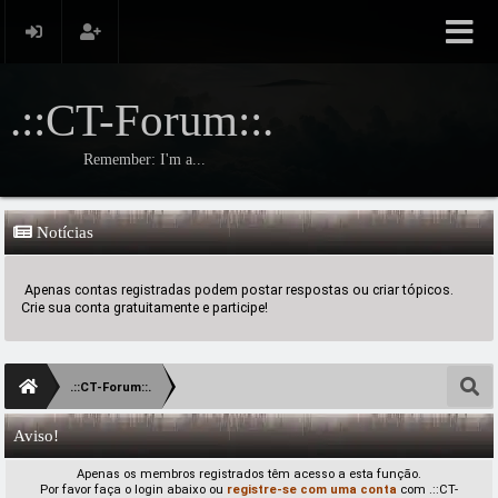
.::CT-Forum::.
Remember: I'm a...
Notícias
Apenas contas registradas podem postar respostas ou criar tópicos.
Crie sua conta gratuitamente e participe!
.::CT-Forum::.
Aviso!
Apenas os membros registrados têm acesso a esta função.
Por favor faça o login abaixo ou
registre-se com uma conta
com .::CT-