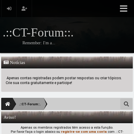
.::CT-Forum::.
Remember: I'm a...
Notícias
Apenas contas registradas podem postar respostas ou criar tópicos.
Crie sua conta gratuitamente e participe!
.::CT-Forum::.
Aviso!
Apenas os membros registrados têm acesso a esta função.
Por favor faça o login abaixo ou
registre-se com uma conta
com .::CT-