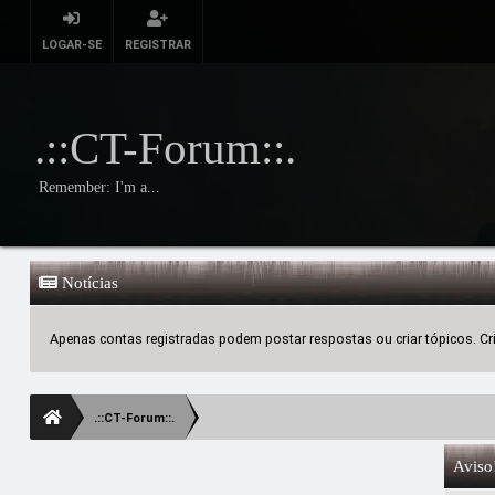
LOGAR-SE
REGISTRAR
.::CT-Forum::.
Remember: I'm a...
Notícias
Apenas contas registradas podem postar respostas ou criar tópicos. Crie
.::CT-Forum::.
Aviso