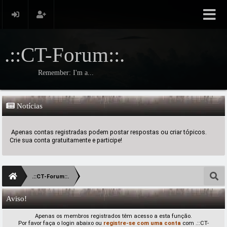
.::CT-Forum::.
Remember: I'm a...
Notícias
Apenas contas registradas podem postar respostas ou criar tópicos.
Crie sua conta gratuitamente e participe!
.::CT-Forum::.
Aviso!
Apenas os membros registrados têm acesso a esta função.
Por favor faça o login abaixo ou
registre-se com uma conta
com .::CT-