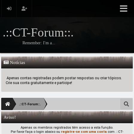
.::CT-Forum::.
Remember: I'm a...
Notícias
Apenas contas registradas podem postar respostas ou criar tópicos.
Crie sua conta gratuitamente e participe!
.::CT-Forum::.
Aviso!
Apenas os membros registrados têm acesso a esta função.
Por favor faça o login abaixo ou
registre-se com uma conta
com .::CT-