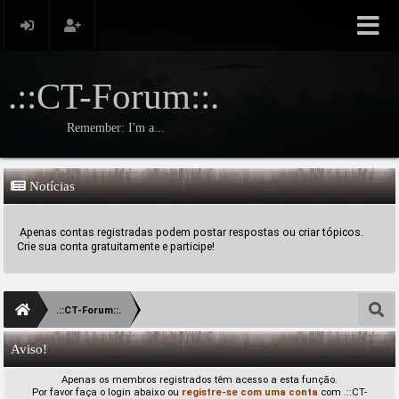
.::CT-Forum::.
Remember: I'm a...
Notícias
Apenas contas registradas podem postar respostas ou criar tópicos.
Crie sua conta gratuitamente e participe!
.::CT-Forum::.
Aviso!
Apenas os membros registrados têm acesso a esta função.
Por favor faça o login abaixo ou
registre-se com uma conta
com .::CT-