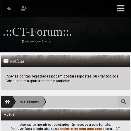
.::CT-Forum::.
Remember: I'm a...
Notícias
Apenas contas registradas podem postar respostas ou criar tópicos.
Crie sua conta gratuitamente e participe!
.::CT-Forum::.
Aviso!
Apenas os membros registrados têm acesso a esta função.
Por favor faça o login abaixo ou
registre-se com uma conta
com .::CT-