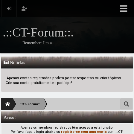
.::CT-Forum::.
Remember: I'm a...
Notícias
Apenas contas registradas podem postar respostas ou criar tópicos.
Crie sua conta gratuitamente e participe!
.::CT-Forum::.
Aviso!
Apenas os membros registrados têm acesso a esta função.
Por favor faça o login abaixo ou
registre-se com uma conta
com .::CT-