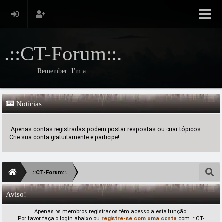
.::CT-Forum::.
Remember: I'm a...
Notícias
Apenas contas registradas podem postar respostas ou criar tópicos.
Crie sua conta gratuitamente e participe!
.::CT-Forum::.
Aviso!
Apenas os membros registrados têm acesso a esta função.
Por favor faça o login abaixo ou
registre-se com uma conta
com .::CT-