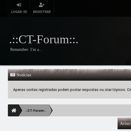
LOGAR-SE
REGISTRAR
.::CT-Forum::.
Remember: I'm a...
Notícias
Apenas contas registradas podem postar respostas ou criar tópicos. Crie
.::CT-Forum::.
Aviso